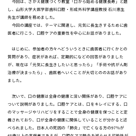
今回は、さがえ健康づくり教室「口から始める健康長寿」と題
し、山形大学大医学部歯科口腔・形成外科学講座教授 石川恵生
先生が講師を務めました。
今回の講座では、テーマに関連し、元気に長生きするために歯
医者に行こう、口腔ケアの重要性を中心にお話がありました。
はじめに、参加者の方々へどういうときに歯医者に行くかとの
質問があり、症状があれば、定期的になどの回答がありました
が、現在は「元気に長生きしたいと思ったら」「手術や抗がん剤
治療が決まったら」、歯医者へいくことが大切とののお話があり
ました。
次いで、口の健康は全身の健康と深い関係があり、口腔ケアに
ついて説明がありました。口腔ケアとは、口をキレイにする、口
のマッサージやリハビリをすることで全身の健康を保つことと定
義されており、口が全身の健康に関係していることが分かると述
べられました。日本人の死因の「肺炎」で亡くなる方の97％が
65歳以上の高齢者であるが、口腔ケアで肺炎を減らせる可能性が