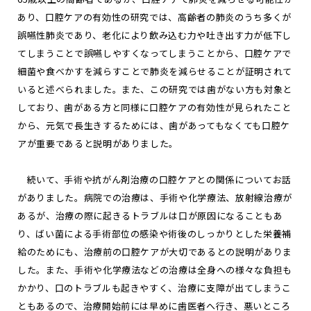
あり、口腔ケアの有効性の研究では、高齢者の肺炎のうち多くが
誤嚥性肺炎であり、老化により飲み込む力や吐き出す力が低下し
てしまうことで誤嚥しやすくなってしまうことから、口腔ケアで
細菌や食べかすを減らすことで肺炎を減らせることが証明されて
いると述べられました。また、この研究では歯がない方も対象と
しており、歯がある方と同様に口腔ケアの有効性が見られたこと
から、元気で長生きするためには、歯があってもなくても口腔ケ
アが重要であると説明がありました。
続いて、手術や抗がん剤治療の口腔ケアとの関係についてお話
がありました。病院での治療は、手術や化学療法、放射線治療が
あるが、治療の際に起きるトラブルは口が原因になることもあ
り、ばい菌による手術部位の感染や術後のしっかりとした栄養補
給のためにも、治療前の口腔ケアが大切であるとの説明がありま
した。また、手術や化学療法などの治療は全身への様々な負担も
かかり、口のトラブルも起きやすく、治療に支障が出てしまうこ
ともあるので、治療開始前には早めに歯医者へ行き、悪いところ