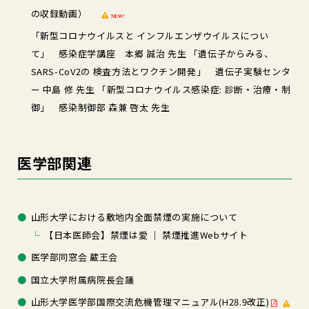
の収録動画）
NEW!
「新型コロナウイルスと インフルエンザウイルスについ
て」 感染症学講座 本郷 誠治 先生 「遺伝子からみる、
SARS-CoV2の 検査方法とワクチン開発」 遺伝子実験センタ
ー 中島 修 先生 「新型コロナウイルス感染症: 診断・治療・制
御」 感染制御部 森兼 啓太 先生
医学部関連
山形大学における敷地内全面禁煙の実施について
【日本医師会】禁煙は愛 ｜ 禁煙推進Webサイト
医学部同窓会 蔵王会
国立大学附属病院長会議
山形大学医学部国際交流危機管理マニュアル(H28.9改正)