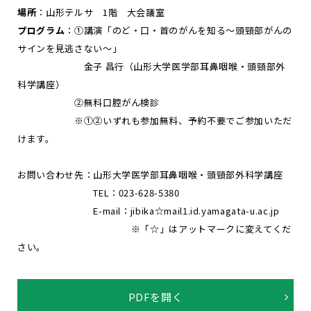
場所
：山形テルサ 1階 大会議室
プログラム
：①講演「のど・口・首のがんを知る～頭頸部がんの
サインを見逃さない～」
金子 昌行（山形大学医学部耳鼻咽喉・頭頸部外
科学講座）
②無料口腔がん検診
※①②いずれも参加無料、予約不要でご参加いただ
けます。
お問い合わせ先：山形大学医学部耳鼻咽喉・頭頸部外科学講座
TEL：023-628-5380
E-mail：jibika☆mail1.id.yamagata-u.ac.jp
※「☆」はアットマークに変えてくだ
さい。
PDFを開く